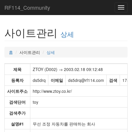
RF114_Community
Toggl
navig
사이트관리
상세
홈
사이트관리
상세
제목
ZTOY (D002) → 2003.02.18 09:12:48
등록자
ds5drq
이메일
ds5drq@rf114.com
검색
174,
사이트주소
http://www.ztoy.co.kr/
검색단어
toy
검색추가
설명#1
무선 조정 자동차를 판매하는 회사