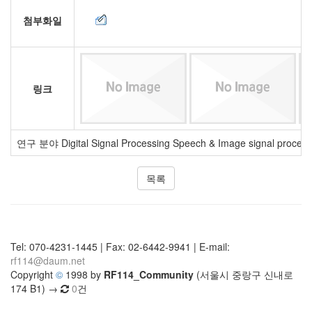
첨부화일
링크
연구 분야 Digital Signal Processing Speech & Image signal processi
목록
Tel: 070-4231-1445 | Fax: 02-6442-9941 | E-mail:
rf114@daum.net
Copyright
©
1998 by
RF114_Community
(서울시 중랑구 신내로
174 B1) →
0
건