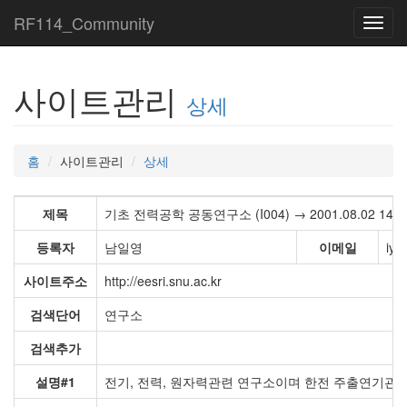
RF114_Community
Toggl
navig
사이트관리
상세
홈
사이트관리
상세
제목
기초 전력공학 공동연구소 (I004) → 2001.08.02 14:29
등록자
남일영
이메일
iyn
사이트주소
http://eesri.snu.ac.kr
검색단어
연구소
검색추가
설명#1
전기, 전력, 원자력관련 연구소이며 한전 주출연기관으