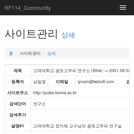
RF114_Community
Toggl
navig
사이트관리
상세
홈
사이트관리
상세
제목
고려대학교 광초고주파 연구소 (I004) → 2001.08.02 14
등록자
남일영
이메일
iynam@iwizvill.com
검
사이트주소
http://pulse.korea.ac.kr
검색단어
연구소
검색추가
설명#1
고려대학교 정지채 교수님의 광초고주파 연구실