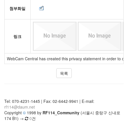
첨부화일
링크
WebCam Central has created this privacy statement in order to dem
목록
Tel: 070-4231-1445 | Fax: 02-6442-9941 | E-mail:
rf114@daum.net
Copyright
©
1998 by
RF114_Community
(서울시 중랑구 신내로
174 B1) →
0
건