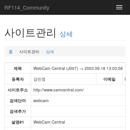
RF114_Community
Toggl
navig
사이트관리
상세
홈
사이트관리
상세
제목
WebCam Central (J007) → 2003.09.18 13:03:58
등록자
강민정
이메일
bf
사이트주소
http://www.camcentral.com/
검색단어
webcam
검색추가
설명#1
WebCam Central