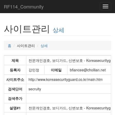
RF114_Community
Toggl
navig
사이트관리
상세
홈
사이트관리
상세
제목
전문개인경호, 보디가드, 신변보호 - Koreasecuritygu (J00
등록자
강민정
이메일
bfiancee@chollian.net
사이트주소
http://www.koreasecurityguard.co.kr/main.htm
검색단어
secruity
검색추가
설명#1
전문개인경호, 보디가드, 신변보호 - Koreasecurityguar