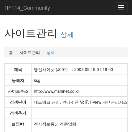
RF114_Community
Toggl
navig
사이트관리
상세
홈
사이트관리
상세
제목
명신하이넷 (J007) → 2003.09.19 01:18:03
등록자
ksg
사이트주소
http://www.mshinet.co.kr
검색단어
네트워크 관리, 인터넷폰 VoIP, I-View 자녀관리시스템,
검색추가
설명#1
전자정보통신 전문업체