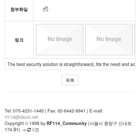
첨부화일
링크
The best security solution is straightforward, fits the need and ac
목록
Tel: 070-4231-1445 | Fax: 02-6442-9941 | E-mail:
rf114@daum.net
Copyright
©
1998 by
RF114_Community
(서울시 중랑구 신내로
174 B1) →
0
건