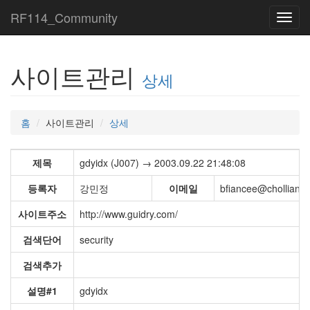
RF114_Community
Toggl
navig
사이트관리
상세
홈
사이트관리
상세
제목
gdyidx (J007) → 2003.09.22 21:48:08
등록자
강민정
이메일
bfiancee@chollian.n
사이트주소
http://www.guidry.com/
검색단어
security
검색추가
설명#1
gdyidx