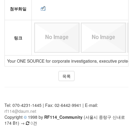
첨부화일
링크
Your ONE SOURCE for corporate investigations, executive protecti
목록
Tel: 070-4231-1445 | Fax: 02-6442-9941 | E-mail:
rf114@daum.net
Copyright
©
1998 by
RF114_Community
(서울시 중랑구 신내로
174 B1) →
0
건