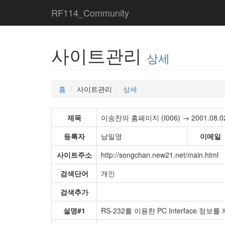
RF114_Community
사이트관리
상세
홈
사이트관리
상세
제목
이송찬의 홈페이지 (I006) → 2001.08.02 
등록자
남일영
이메일
사이트주소
http://songchan.new21.net/main.html
검색단어
개인
검색추가
설명#1
RS-232를 이용한 PC Interface 정보를