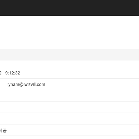
19:12:32
iynam@iwizvill.com
 제공