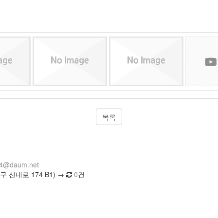
목록
14@daum.net
 신내로 174 B1) →
0
건