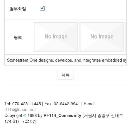
첨부화일
링크
Stonestreet One designs, develops, and integrates embedded system
목록
Tel: 070-4231-1445 | Fax: 02-6442-9941 | E-mail:
rf114@daum.net
Copyright
©
1998 by
RF114_Community
(서울시 중랑구 신내로
174 B1) →
0
건