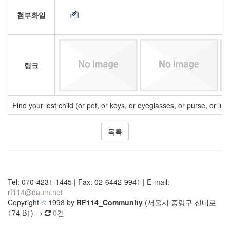
첨부화일
링크
Find your lost child (or pet, or keys, or eyeglasses, or purse, or 
목록
Tel: 070-4231-1445 | Fax: 02-6442-9941 | E-mail:
rf114@daum.net
Copyright
©
1998 by
RF114_Community
(서울시 중랑구 신내로
174 B1) →
0
건