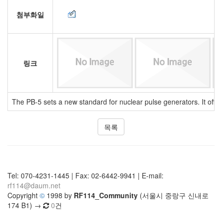
첨부화일
링크
The PB-5 sets a new standard for nuclear pulse generators. It offers 
목록
Tel: 070-4231-1445 | Fax: 02-6442-9941 | E-mail:
rf114@daum.net
Copyright
©
1998 by
RF114_Community
(서울시 중랑구 신내로
174 B1) →
0
건