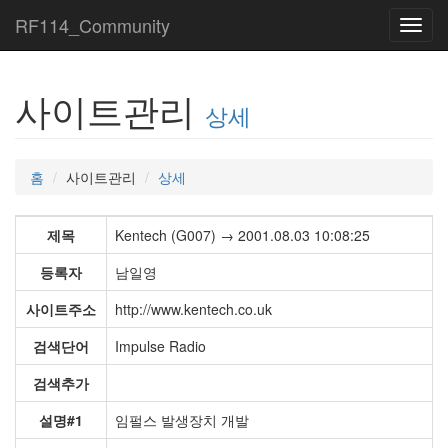
RF114_Community
Toggl
navig
사이트관리
상세
홈
사이트관리
상세
제목
Kentech (G007) → 2001.08.03 10:08:25
등록자
남일영
사이트주소
http://www.kentech.co.uk
검색단어
Impulse Radio
검색추가
설명#1
임펄스 발생장치 개발