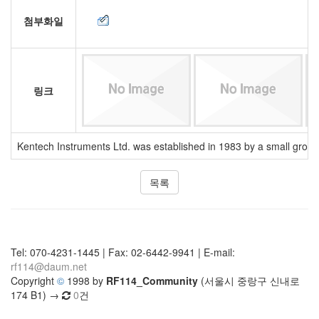
첨부화일
링크
Kentech Instruments Ltd. was established in 1983 by a small group o
목록
Tel: 070-4231-1445 | Fax: 02-6442-9941 | E-mail:
rf114@daum.net
Copyright
©
1998 by
RF114_Community
(서울시 중랑구 신내로
174 B1) →
0
건