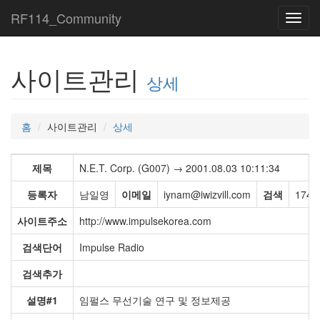
RF114_Community
Toggl
navig
사이트관리
상세
홈
사이트관리
상세
제목
N.E.T. Corp. (G007) → 2001.08.03 10:11:34
등록자
남일영
이메일
iynam@iwizvill.com
검색
174,
사이트주소
http://www.impulsekorea.com
검색단어
Impulse Radio
검색추가
설명#1
임펄스 무선기술 연구 및 정보제공