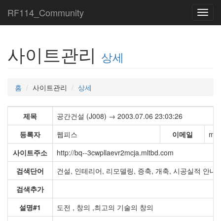
RF114_Community
Toggl
navig
사이트관리
상세
홈
사이트관리
상세
제목
공간건설 (J008) → 2003.07.06 23:03:26
등록자
웹피스
이메일
mas
사이트주소
http://bq--3cwpllaevr2mcja.mltbd.com
검색단어
건설, 인테리어, 리모델링, 증축, 개축, 시공실적 안내
검색추가
설명#1
도전 , 창의 ,최고의 기술의 창의