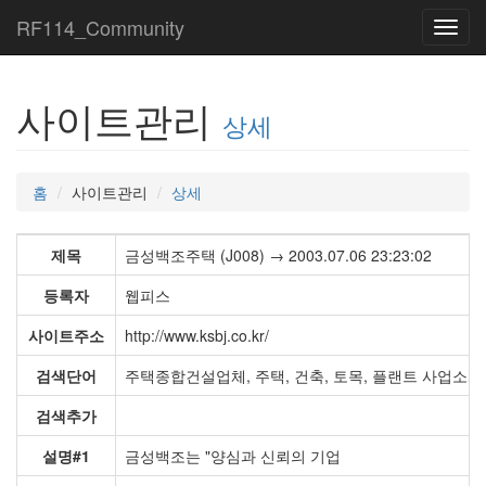
RF114_Community
Toggl
navig
사이트관리
상세
홈
사이트관리
상세
제목
금성백조주택 (J008) → 2003.07.06 23:23:02
등록자
웹피스
사이트주소
http://www.ksbj.co.kr/
검색단어
주택종합건설업체, 주택, 건축, 토목, 플랜트 사업소개
검색추가
설명#1
금성백조는 "양심과 신뢰의 기업