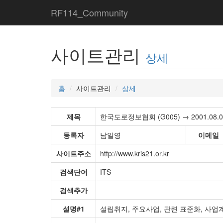
RF114_Community
사이트관리
상세
홈
사이트관리
상세
제목
한국도로정보협회 (G005) → 2001.08.03 
등록자
남일영
이메일
사이트주소
http://www.kris21.or.kr
검색단어
ITS
검색추가
설명#1
설립취지, 주요사업, 관련 표준화, 사업