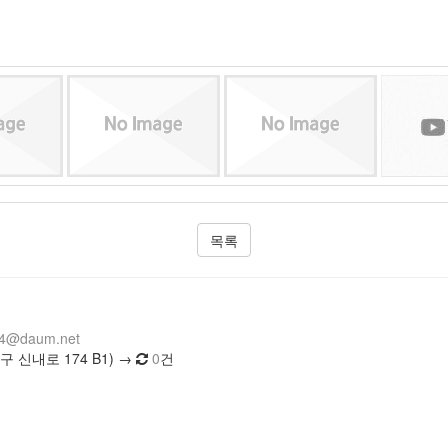
목록
14@daum.net
 신내로 174 B1) →
0
건