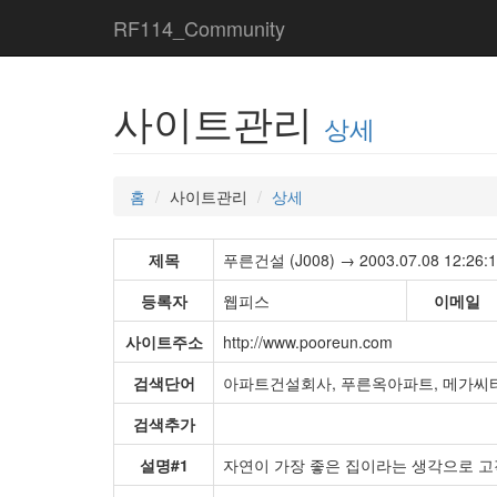
RF114_Community
사이트관리
상세
홈
사이트관리
상세
제목
푸른건설 (J008) → 2003.07.08 12:26:
등록자
웹피스
이메일
사이트주소
http://www.pooreun.com
검색단어
아파트건설회사, 푸른옥아파트, 메가씨
검색추가
설명#1
자연이 가장 좋은 집이라는 생각으로 고