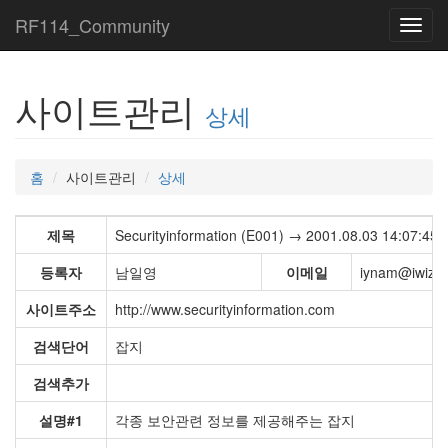
RF114_Community
Toggl
navig
사이트관리
상세
홈
사이트관리
상세
제목
Securityinformation (E001) → 2001.08.03 14:07:45
등록자
남일영
이메일
iynam@iwizvi
사이트주소
http://www.securityinformation.com
검색단어
잡지
검색추가
설명#1
각종 보안관련 정보를 제공해주는 잡지