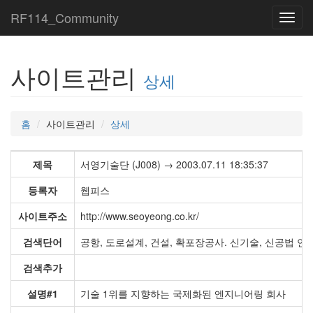
RF114_Community
Toggl
navig
사이트관리
상세
홈
사이트관리
상세
제목
서영기술단 (J008) → 2003.07.11 18:35:37
등록자
웹피스
사이트주소
http://www.seoyeong.co.kr/
검색단어
공항, 도로설계, 건설, 확포장공사. 신기술, 신공법 
검색추가
설명#1
기술 1위를 지향하는 국제화된 엔지니어링 회사