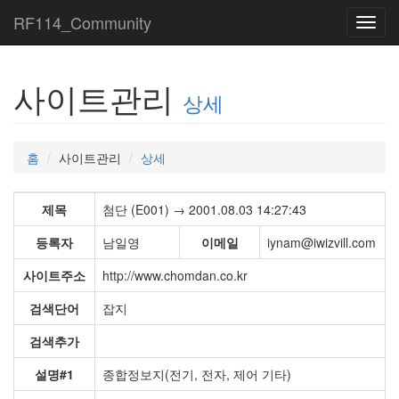
RF114_Community
Toggl
navig
사이트관리
상세
홈
사이트관리
상세
제목
첨단 (E001) → 2001.08.03 14:27:43
등록자
남일영
이메일
iynam@iwizvill.com
사이트주소
http://www.chomdan.co.kr
검색단어
잡지
검색추가
설명#1
종합정보지(전기, 전자, 제어 기타)