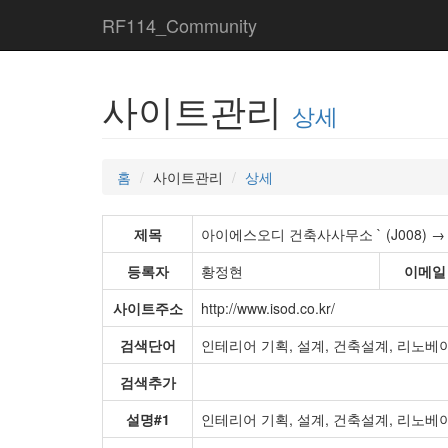
RF114_Community
사이트관리
상세
홈
사이트관리
상세
제목
아이에스오디 건축사사무소 ` (J008) → 200
등록자
황정현
이메일
사이트주소
http://www.isod.co.kr/
검색단어
인테리어 기획, 설계, 건축설계, 리노베
검색추가
설명#1
인테리어 기획, 설계, 건축설계, 리노베