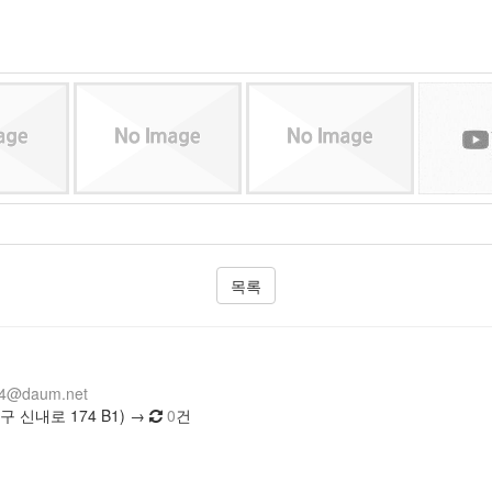
목록
14@daum.net
 신내로 174 B1) →
0
건