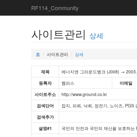
RF114_Community
사이트관리
상세
홈
사이트관리
상세
제목
에너지앤 그라운드뱅크 (J008) → 2003.07
등록자
웹피스
이메일
사이트주소
http://www.ground.co.kr
검색단어
접지, 피뢰, 낙뢰, 정전기, 노이즈, PG
검색추가
설명#1
국민의 안전과 국민의 재산을 보호하는 