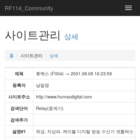
RF114_Community
Toggl
navig
사이트관리
상세
홈
사이트관리
상세
제목
휴맥스 (F004) → 2001.08.08 16:23:59
등록자
남일영
사이트주소
http://www.humaxdigital.com
검색단어
Relay(중계기)
검색추가
설명#1
위성, 지상파, 케이블 디지털 방송 수신기 셋톱박스 