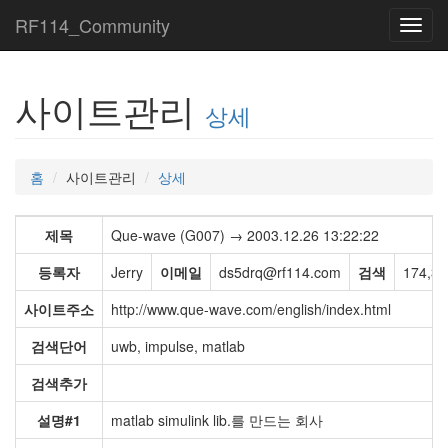
RF114_Community
Toggl
navig
사이트관리
상세
홈
사이트관리
상세
제목
Que-wave (G007) → 2003.12.26 13:22:22
등록자
Jerry
이메일
ds5drq@rf114.com
검색
174,3
사이트주소
http://www.que-wave.com/english/index.html
검색단어
uwb, impulse, matlab
검색추가
설명#1
matlab simulink lib.를 만드는 회사