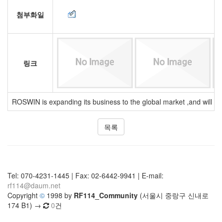
첨부화일
링크
ROSWIN is expanding its business to the global market ,and will 
목록
Tel: 070-4231-1445 | Fax: 02-6442-9941 | E-mail:
rf114@daum.net
Copyright
©
1998 by
RF114_Community
(서울시 중랑구 신내로
174 B1) →
0
건