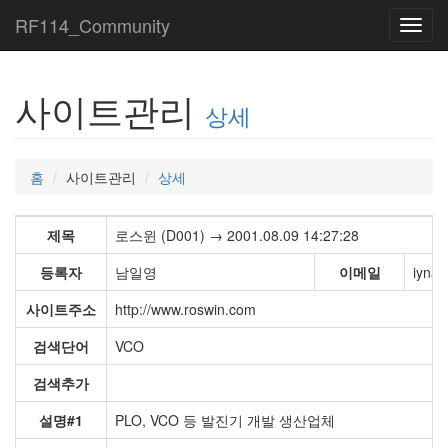
RF114_Community
Toggl
navig
사이트관리
상세
홈
사이트관리
상세
제목
로스윈 (D001) → 2001.08.09 14:27:28
등록자
남일영
이메일
iynam
사이트주소
http://www.roswin.com
검색단어
VCO
검색추가
설명#1
PLO, VCO 등 발진기 개발 생산업체