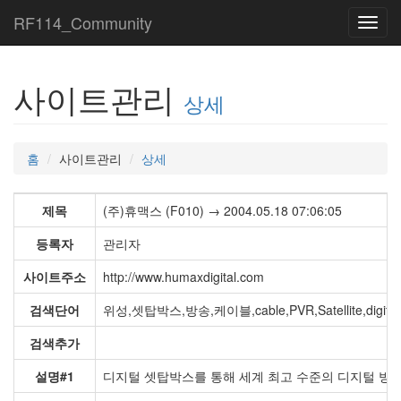
RF114_Community
Toggl
navig
사이트관리
상세
홈
사이트관리
상세
제목
(주)휴맥스 (F010) → 2004.05.18 07:06:05
등록자
관리자
사이트주소
http://www.humaxdigital.com
검색단어
위성,셋탑박스,방송,케이블,cable,PVR,Satellite,digital
검색추가
설명#1
디지털 셋탑박스를 통해 세계 최고 수준의 디지털 방