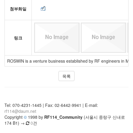
첨부화일
링크
ROSWIN is a venture business established by RF engineers in Mar
목록
Tel: 070-4231-1445 | Fax: 02-6442-9941 | E-mail:
rf114@daum.net
Copyright
©
1998 by
RF114_Community
(서울시 중랑구 신내로
174 B1) →
0
건