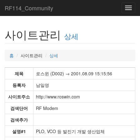
RF114_Community
Toggl
navig
사이트관리
상세
홈
사이트관리
상세
제목
로스윈 (D002) → 2001.08.09 15:15:56
등록자
남일영
사이트주소
http://www.roswin.com
검색단어
RF Modem
검색추가
설명#1
PLO, VCO 등 발진기 개발 생산업체