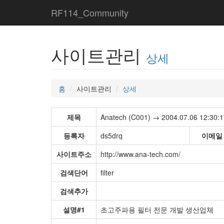
RF114_Community
사이트관리
상세
홈
사이트관리
상세
제목
Anatech (C001) → 2004.07.06 12:30:1
등록자
ds5drq
이메일
사이트주소
http://www.ana-tech.com/
검색단어
filter
검색추가
설명#1
초고주파용 필터 전문 개발 생산업체