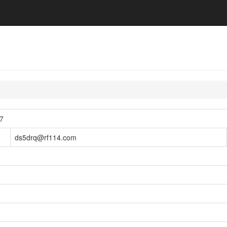
7
ds5drq@rf114.com