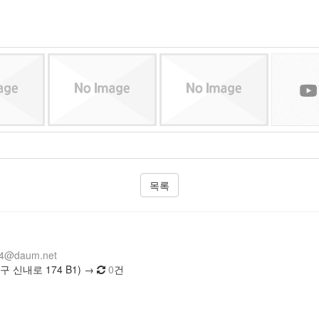
목록
14@daum.net
 신내로 174 B1) →
0
건