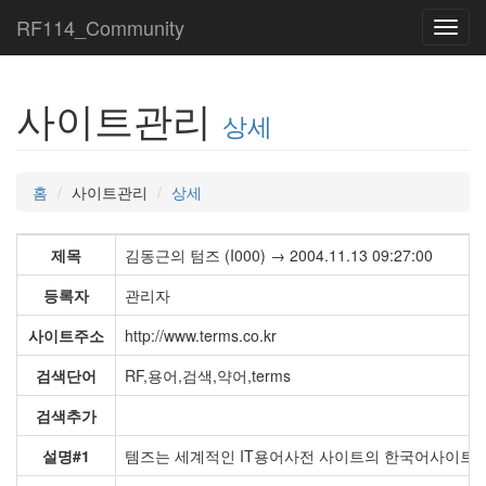
RF114_Community
Toggl
navig
사이트관리
상세
홈
사이트관리
상세
제목
김동근의 텀즈 (I000) → 2004.11.13 09:27:00
등록자
관리자
사이트주소
http://www.terms.co.kr
검색단어
RF,용어,검색,약어,terms
검색추가
설명#1
템즈는 세계적인 IT용어사전 사이트의 한국어사이트입