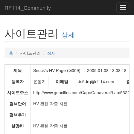
RF114_Community
Toggl
navig
사이트관리
상세
홈
사이트관리
상세
제목
Snock's HV Page (G009) → 2005.01.08 13:08:18
등록자
윤동기
이메일
ds5drq@rf114.com
검
사이트주소
http://www.geocities.com/CapeCanaveral/Lab/5322/h
검색단어
HV 관련 각종 자료
검색추가
설명#1
HV 관련 각종 자료