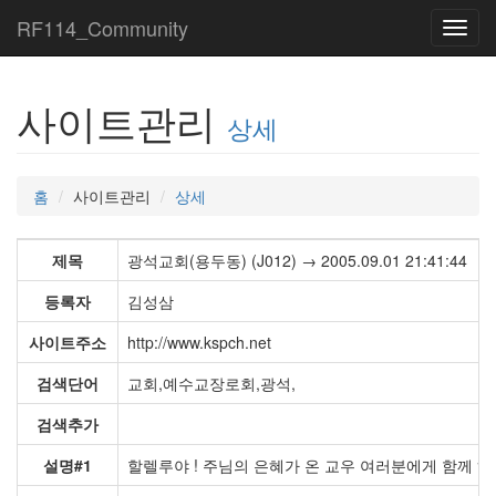
RF114_Community
Toggl
navig
사이트관리
상세
홈
사이트관리
상세
제목
광석교회(용두동) (J012) → 2005.09.01 21:41:44
등록자
김성삼
사이트주소
http://www.kspch.net
검색단어
교회,예수교장로회,광석,
검색추가
설명#1
할렐루야 ! 주님의 은혜가 온 교우 여러분에게 함께 