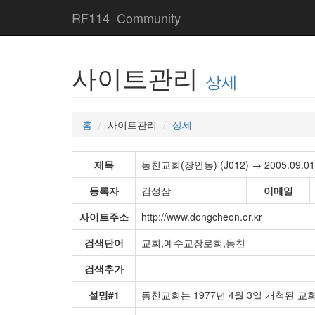
RF114_Community
사이트관리
상세
홈
사이트관리
상세
제목
동천교회(장안동) (J012) → 2005.09.01 
등록자
김성삼
이메일
사이트주소
http://www.dongcheon.or.kr
검색단어
교회,예수교장로회,동천
검색추가
설명#1
동천교회는 1977년 4월 3일 개척된 교