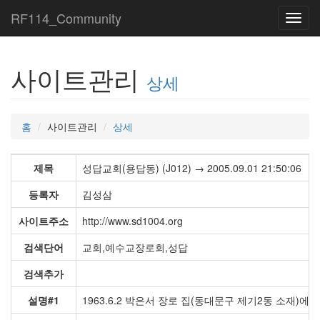
RF114_Community
Toggl
navig
사이트관리
상세
홈
사이트관리
상세
제목
성답교회(용답동) (J012) → 2005.09.01 21:50:06
등록자
김성삼
사이트주소
http://www.sd1004.org
검색단어
교회,예수교장로회,성답
검색추가
설명#1
1963.6.2 박은서 장로 집(동대문구 제기2동 소재)에