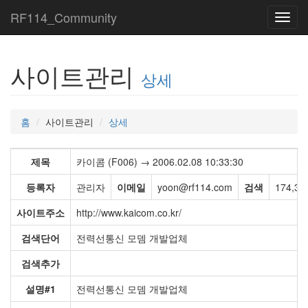
RF114_Community
Toggl
navig
사이트관리
상세
홈
사이트관리
상세
제목
카이콤 (F006) → 2006.02.08 10:33:30
등록자
관리자
이메일
yoon@rf114.com
검색
174,3
사이트주소
http://www.kaicom.co.kr/
검색단어
전력선통신 모뎀 개발업체
검색추가
설명#1
전력선통신 모뎀 개발업체