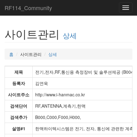
RF114_Community
Toggl
navig
사이트관리
상세
홈
사이트관리
상세
제목
전기,전자,RF,통신용 측정장비 및 솔루션제공 (B004) → 20
등록자
김연욱
사이트주소
http://www.i-hanmac.co.kr
검색단어
RF,ANTENNA,계측기,한맥
검색추가
B000,C000,F000,H000,
설명#1
한맥하이텍시스템은 전기, 전자, 통신에 관련한 계측기