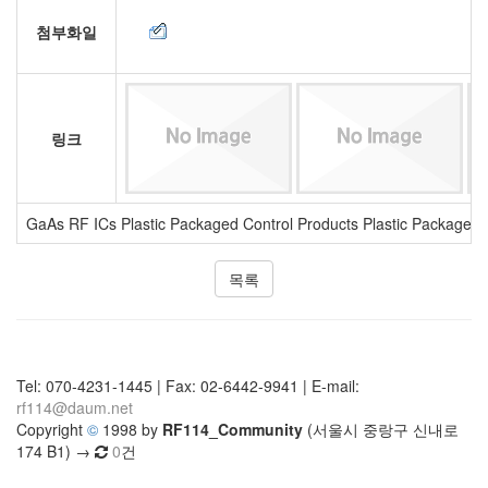
첨부화일
링크
GaAs RF ICs Plastic Packaged Control Products Plastic Packaged
목록
Tel: 070-4231-1445 | Fax: 02-6442-9941 | E-mail:
rf114@daum.net
Copyright
©
1998 by
RF114_Community
(서울시 중랑구 신내로
174 B1) →
0
건