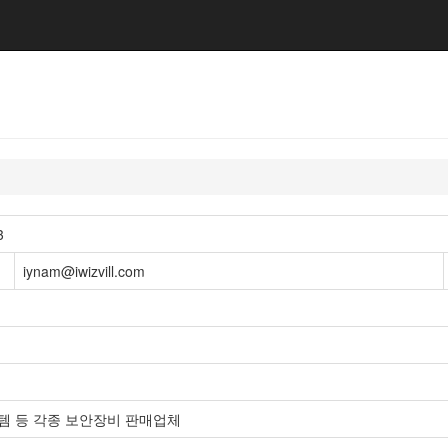
3
iynam@iwizvill.com
템 등 각종 보안장비 판매업체