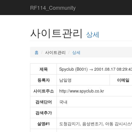
RF114_Community
사이트관리
상세
홈
사이트관리
상세
제목
Spyclub (B001) → 2001.08.17 08:29:4
등록자
남일영
이메일
사이트주소
http://www.spyclub.co.kr
검색단어
국내
검색추가
설명#1
도청감지기, 음성변조기, 아동 감시시스