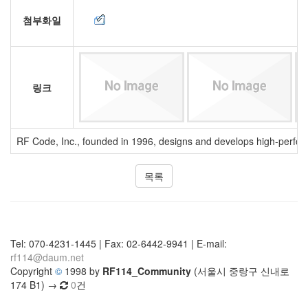
첨부화일
링크
RF Code, Inc., founded in 1996, designs and develops high-performa
목록
Tel: 070-4231-1445 | Fax: 02-6442-9941 | E-mail:
rf114@daum.net
Copyright
©
1998 by
RF114_Community
(서울시 중랑구 신내로
174 B1) →
0
건