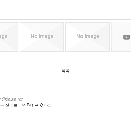
목록
14@daum.net
 신내로 174 B1) →
0
건