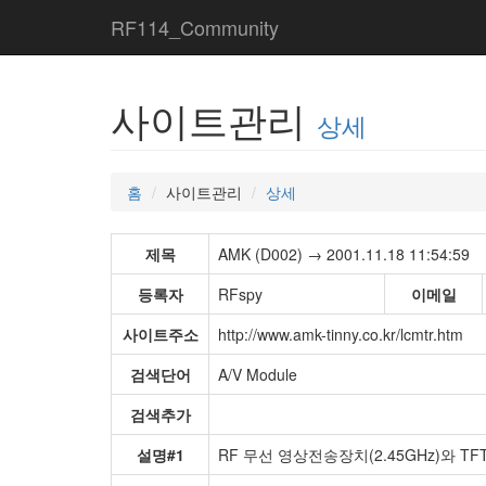
RF114_Community
사이트관리
상세
홈
사이트관리
상세
제목
AMK (D002) → 2001.11.18 11:54:59
등록자
RFspy
이메일
사이트주소
http://www.amk-tinny.co.kr/lcmtr.htm
검색단어
A/V Module
검색추가
설명#1
RF 무선 영상전송장치(2.45GHz)와 TF