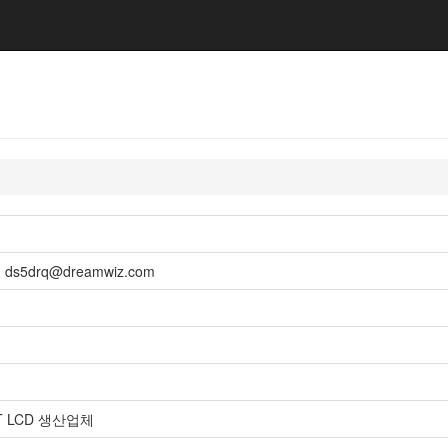
ds5drq@dreamwiz.com
T LCD 생산업체