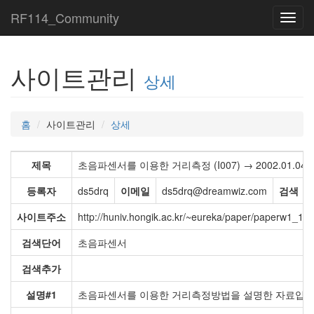
RF114_Community
Toggl
navig
사이트관리
상세
홈
사이트관리
상세
제목
초음파센서를 이용한 거리측정 (I007) → 2002.01.04 09
등록자
ds5drq
이메일
ds5drq@dreamwiz.com
검색
사이트주소
http://huniv.hongik.ac.kr/~eureka/paper/paperw1_1.h
검색단어
초음파센서
검색추가
설명#1
초음파센서를 이용한 거리측정방법을 설명한 자료입니