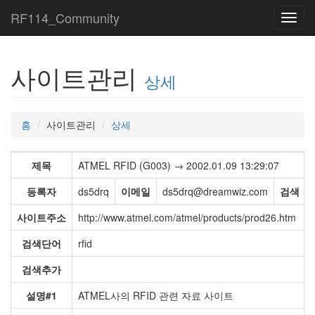
RF114_Community
Toggl
navig
사이트관리
상세
홈
사이트관리
상세
제목
ATMEL RFID (G003) → 2002.01.09 13:29:07
등록자
ds5drq
이메일
ds5drq@dreamwiz.com
검색
사이트주소
http://www.atmel.com/atmel/products/prod26.htm
검색단어
rfid
검색추가
설명#1
ATMEL사의 RFID 관련 자료 사이트