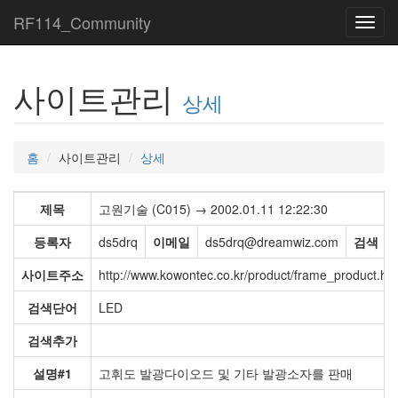
RF114_Community
Toggl
navig
사이트관리
상세
홈
사이트관리
상세
제목
고원기술 (C015) → 2002.01.11 12:22:30
등록자
ds5drq
이메일
ds5drq@dreamwiz.com
검색
사이트주소
http://www.kowontec.co.kr/product/frame_product.ht
검색단어
LED
검색추가
설명#1
고휘도 발광다이오드 및 기타 발광소자를 판매