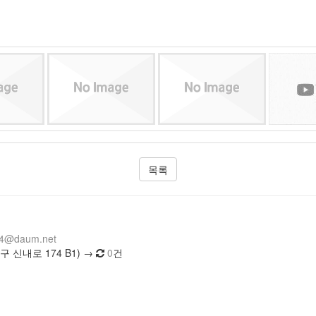
목록
14@daum.net
 신내로 174 B1) →
0
건