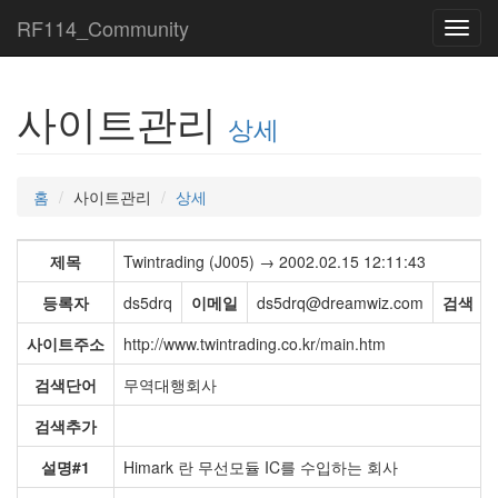
RF114_Community
Toggl
navig
사이트관리
상세
홈
사이트관리
상세
제목
Twintrading (J005) → 2002.02.15 12:11:43
등록자
ds5drq
이메일
ds5drq@dreamwiz.com
검색
사이트주소
http://www.twintrading.co.kr/main.htm
검색단어
무역대행회사
검색추가
설명#1
Himark 란 무선모듈 IC를 수입하는 회사