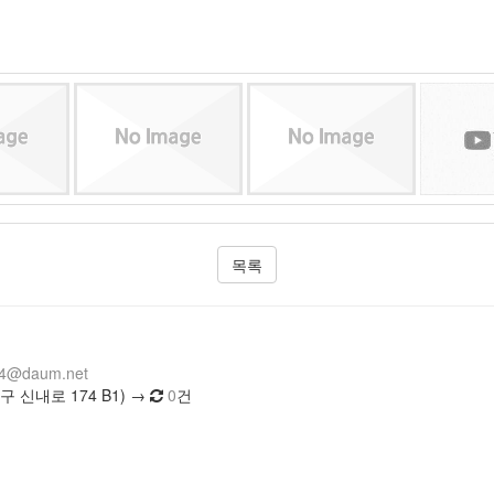
목록
14@daum.net
 신내로 174 B1) →
0
건