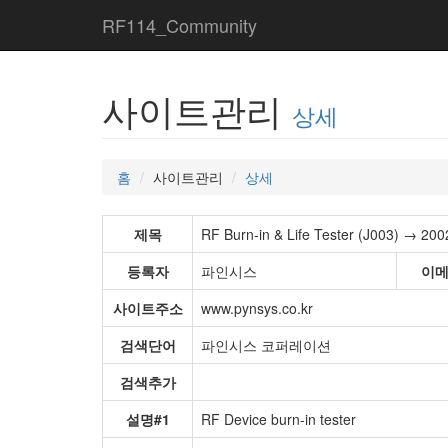
RF114_Community
사이트관리
상세
홈
사이트관리
상세
제목
RF Burn-in & Life Tester (J003) → 200
등록자
파인시스
이
사이트주소
www.pynsys.co.kr
검색단어
파인시스 코퍼레이션
검색추가
설명#1
RF Device burn-in tester