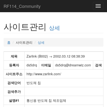
RF114_Community
Toggl
navig
사이트관리
상세
홈
사이트관리
상세
제목
Zarlink (B002) → 2002.03.12 08:38:39
등록자
ds5drq
이메일
ds5drq@dreamwiz.com
검색
사이트주소
http://www.zarlink.com/
검색단어
반도체 칩
검색추가
설명#1
통신용 반도체 칩 제조업체