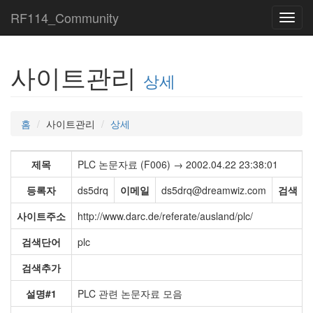
RF114_Community
Toggl
navig
사이트관리
상세
홈
사이트관리
상세
제목
PLC 논문자료 (F006) → 2002.04.22 23:38:01
등록자
ds5drq
이메일
ds5drq@dreamwiz.com
검색
사이트주소
http://www.darc.de/referate/ausland/plc/
검색단어
plc
검색추가
설명#1
PLC 관련 논문자료 모음