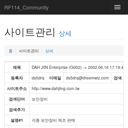
RF114_Community
Toggl
navig
사이트관리
상세
홈
사이트관리
상세
제목
DAH JIIN Enterprise (G002) → 2002.06.16 17:19:46
등록자
ds5drq
이메일
ds5drq@dreamwiz.com
검색
사이트주소
http://www.dahjiing.com.tw
검색단어
보안장비
검색추가
설명#1
각종 보안장비 제조 판매